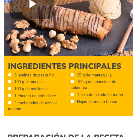
Play
Video
INGREDIENTES PRINCIPALES
3 láminas de pasta filo
25 g de mantequilla
100 g de nueces
100 g de chocolate de
cobertura
100 g de avellanas
1 bola de helado de turrón
1 chorrito de anís dulce
Hojas de menta fresca
2 cucharadas de azúcar
moreno
PREPARACIÓN DE LA RECETA