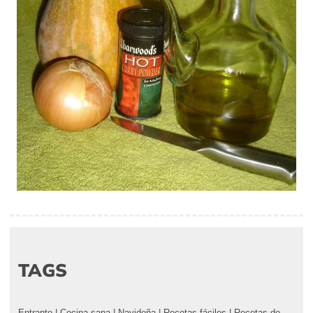
TAGS
Entrante
|
Cocina sana
|
Navideña
|
Recetas fáciles
|
Recetas de