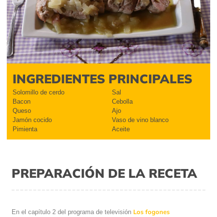
INGREDIENTES PRINCIPALES
Solomillo de cerdo
Sal
Bacon
Cebolla
Queso
Ajo
Jamón cocido
Vaso de vino blanco
Pimienta
Aceite
PREPARACIÓN DE LA RECETA
Los fogones
En el capítulo 2 del programa de televisión