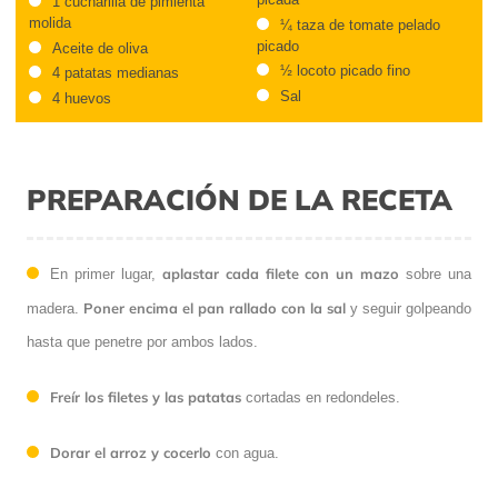
1 cucharilla de pimienta
molida
¼ taza de tomate pelado
picado
Aceite de oliva
½ locoto picado fino
4 patatas medianas
Sal
4 huevos
PREPARACIÓN DE LA RECETA
aplastar cada filete con un mazo
En primer lugar,
sobre una
Poner encima el pan rallado con la sal
madera.
y seguir golpeando
hasta que penetre por ambos lados.
Freír los filetes y las patatas
cortadas en redondeles.
Dorar el arroz y cocerlo
con agua.