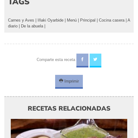
TAGS
Carnes y Aves
|
Iñaki Oyarbide
|
Menú
|
Principal
|
Cocina casera
|
A
diario
|
De la abuela
|
Comparte esta receta
Imprimir
RECETAS RELACIONADAS