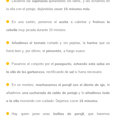
espinacas
Lavamos las
quitándoles los tallos, y las echamos en
cocer 15 minutos más
la olla con el potaje, dejándolas
.
aceite
freímos la
En una sartén, ponemos el
a calentar y
cebolla
muy picada durante 10 minutos.
Añadimos el tomate
harina
cortado y sin pepitas, la
que se
pimentón
freirá bien y, por último, el
, a fuego suave.
pasapurés
echando esta salsa en
Pasamos el conjunto por el
,
la olla de los garbanzos
sal
, rectificando de
si fuera necesario.
machacamos el perejil con el diente de ajo
En un mortero,
, le
una cucharada de caldo de potaje
añadimos todo
añadimos
y lo
a la olla
15 minutos
moviendo con cuidado. Dejamos cocer
.
bolitas de perejil
Hay quien pone unas
, que haremos