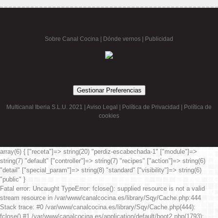
Sobre Canal Cocina
|
Dónde vernos |
Publicidad
Gestionar Preferencias
Multicanal Iberia S.L.U. 2021 |
Aviso Legal
|
Política de Privacidad
|
Política de
cookies
array(6) { ["receta"]=> string(20) "perdiz-escabechada-1" ["module"]=>
string(7) "default" ["controller"]=> string(7) "recipes" ["action"]=> string(6)
"detail" ["special_param"]=> string(8) "standard" ["visibility"]=> string(6)
"public" }
Fatal error
: Uncaught TypeError: fclose(): supplied resource is not a valid
stream resource in /var/www/canalcocina.es/library/Sqy/Cache.php:444
Stack trace: #0 /var/www/canalcocina.es/library/Sqy/Cache.php(444):
fclose() #1 /var/www/canalcocina.es/application/default/boot2.php(1793):