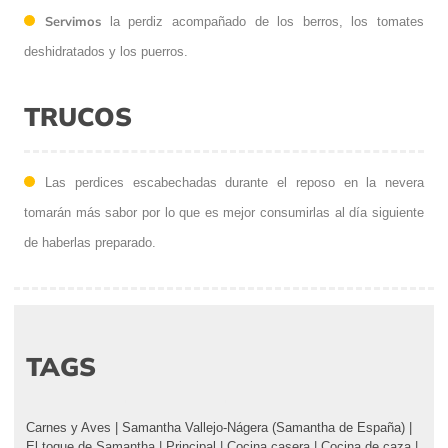
Servimos
la perdiz acompañado de los berros, los tomates
deshidratados y los puerros.
TRUCOS
Las perdices escabechadas durante el reposo en la nevera
tomarán más sabor por lo que es mejor consumirlas al día siguiente
de haberlas preparado.
TAGS
Carnes y Aves
|
Samantha Vallejo-Nágera (Samantha de España)
|
El toque de Samantha
|
Principal
|
Cocina casera
|
Cocina de caza
|