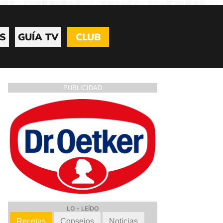
S
GUÍA TV
CLUB
PUBLICIDAD
LO + LEÍDO
Recetas
Consejos
Noticias