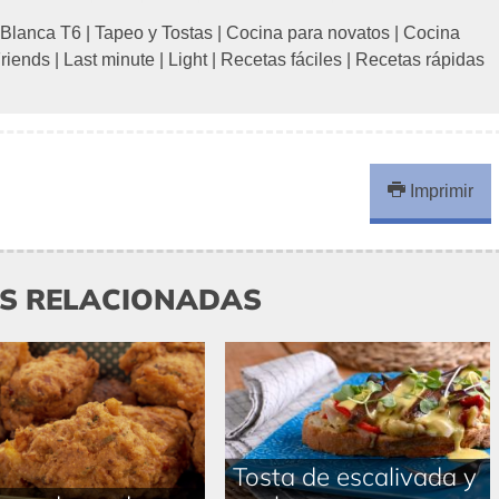
 Blanca T6
|
Tapeo y Tostas
|
Cocina para novatos
|
Cocina
riends
|
Last minute
|
Light
|
Recetas fáciles
|
Recetas rápidas
Imprimir
AS RELACIONADAS
Tosta de escalivada y