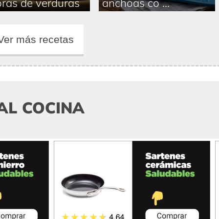
ras de verduras
anchoas co ...
Ver más recetas
AL COCINA