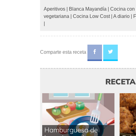
Aperitivos
|
Blanca Mayandía
|
Cocina con
vegetariana
|
Cocina Low Cost
|
A diario
|
F
|
Comparte esta receta
RECET
Hamburguesa de