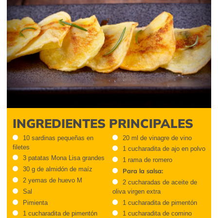
INGREDIENTES PRINCIPALES
10 sardinas pequeñas en
20 ml de vinagre de vino
filetes
1 cucharadita de ajo en polvo
3 patatas Mona Lisa grandes
1 rama de romero
30 g de almidón de maíz
Para la salsa:
2 yemas de huevo M
2 cucharadas de aceite de
Sal
oliva virgen extra
Pimienta
1 cucharadita de pimentón
1 cucharadita de pimentón
1 cucharadita de comino