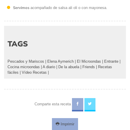
Servimos
acompañado de salsa ali oli o con mayonesa.
TAGS
Pescados y Mariscos
|
Elena Aymerich
|
El Microondas
|
Entrante
|
Cocina microondas
|
A diario
|
De la abuela
|
Friends
|
Recetas
fáciles
|
Vídeo Recetas
|
Comparte esta receta
Imprimir