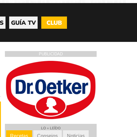
S
GUÍA TV
CLUB
PUBLICIDAD
LO + LEÍDO
Recetas
Consejos
Noticias