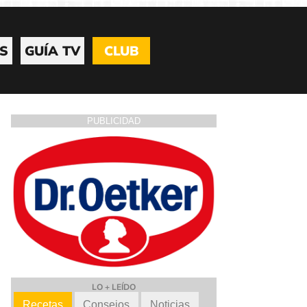
S
GUÍA TV
CLUB
PUBLICIDAD
LO + LEÍDO
Recetas
Consejos
Noticias