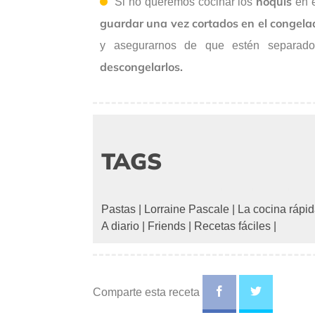
ñoquis
Si no queremos cocinar los
en e
guardar una vez cortados en el congela
y asegurarnos de que estén separados
descongelarlos.
TAGS
Pastas
|
Lorraine Pascale
|
La cocina rápid
A diario
|
Friends
|
Recetas fáciles
|
Comparte esta receta