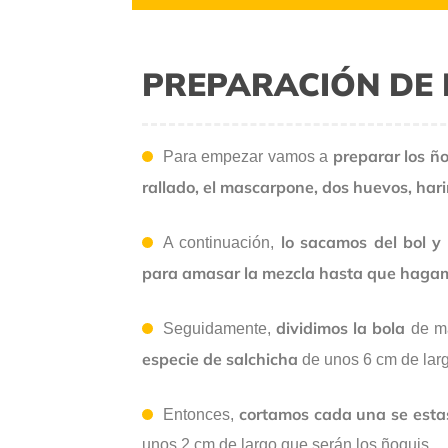
PREPARACIÓN DE 
preparar los ño
Para empezar vamos a
rallado, el mascarpone, dos huevos, harin
lo sacamos del bol y
A continuación,
para amasar la mezcla hasta que hagam
dividimos la bola
Seguidamente,
de m
especie de salchicha
de unos 6 cm de larg
cortamos cada una se estas
Entonces,
unos 2 cm de largo que serán los ñoquis.