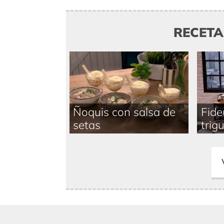
RECET
Ñoquis con salsa de
Fide
setas
trigu