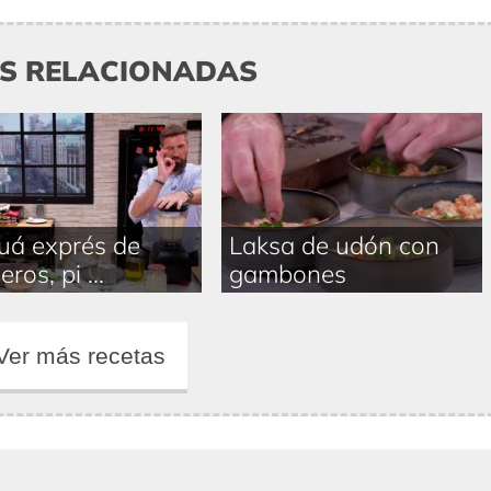
AS RELACIONADAS
uá exprés de
Laksa de udón con
eros, pi ...
gambones
Ver más recetas