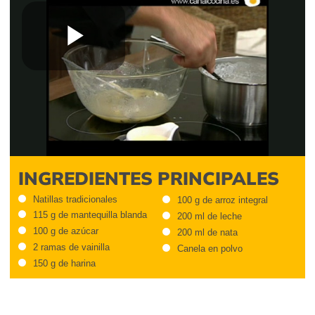
Play
Video
INGREDIENTES PRINCIPALES
Natillas tradicionales
100 g de arroz integral
115 g de mantequilla blanda
200 ml de leche
100 g de azúcar
200 ml de nata
2 ramas de vainilla
Canela en polvo
150 g de harina