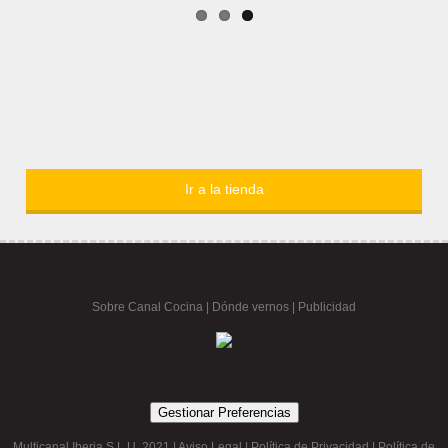
Ir a la tienda
Sobre Canal Cocina
|
Dónde vernos |
Publicidad
Gestionar Preferencias
Multicanal Iberia S.L.U. 2021 |
Aviso Legal
|
Política de Privacidad
|
Política de