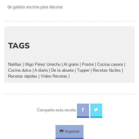
de galleta encima para decorar.
TAGS
Natillas
|
Iñigo Pérez Urrechu
|
Al grano
|
Postre
|
Cocina casera
|
Cocina dulce
|
A diario
|
De la abuela
|
Tupper
|
Recetas fáciles
|
Recetas rápidas
|
Vídeo Recetas
|
Comparte esta receta
Imprimir