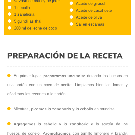
½ vaso de brandy de jerez
Aceite de girasol
1 cebolla
Aceite de cacahuete
1 zanahoria
Aceite de oliva
5 guindillas thai
Sal en escamas
200 ml de leche de coco
PREPARACIÓN DE LA RECETA
preparamos una salsa
En primer lugar,
dorando los huesos en
una sartén con un poco de aceite. Limpiamos bien los lomos y
añadimos los recortes a la sartén.
picamos la zanahoria y la cebolla
Mientras,
en brunoise.
Agregamos la cebolla y la zanahoria a la sartén
de los
Aromatizamos
huesos de conejo.
con tomillo limonero y brandy.