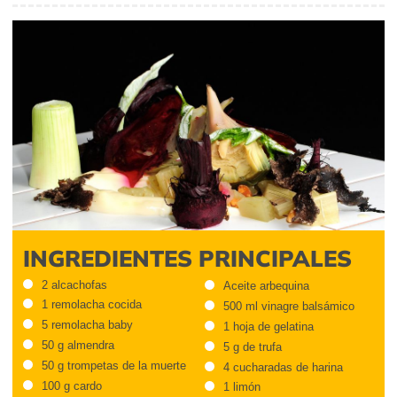
INGREDIENTES PRINCIPALES
2 alcachofas
Aceite arbequina
1 remolacha cocida
500 ml vinagre balsámico
5 remolacha baby
1 hoja de gelatina
50 g almendra
5 g de trufa
50 g trompetas de la muerte
4 cucharadas de harina
100 g cardo
1 limón