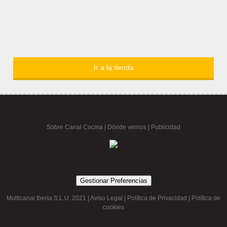
Ir a la tienda
Sobre Canal Cocina
|
Dónde vernos |
Publicidad
Gestionar Preferencias
Multicanal Iberia S.L.U. 2021 |
Aviso Legal
|
Política de Privacidad
|
Política de
cookies