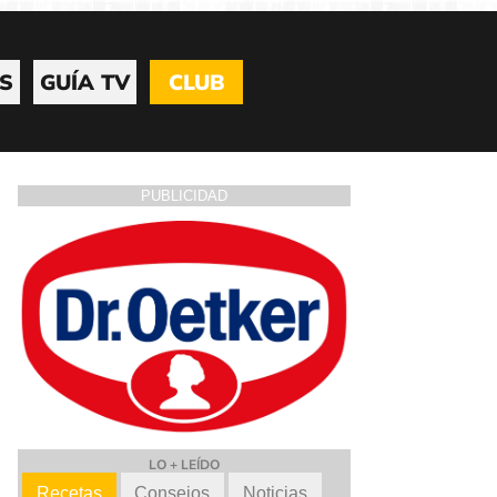
S
GUÍA TV
CLUB
PUBLICIDAD
LO + LEÍDO
Recetas
Consejos
Noticias