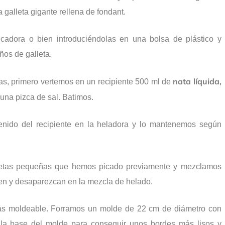
alleta gigante rellena de fondant.
cadora o bien introduciéndolas en una bolsa de plástico y
ños de galleta.
nata líquida,
tas, primero vertemos en un recipiente 500 ml de
una pizca de sal. Batimos.
tenido del recipiente en la heladora y lo mantenemos según
lletas pequeñas que hemos picado previamente y mezclamos
ren y desaparezcan en la mezcla de helado.
ás moldeable. Forramos un molde de 22 cm de diámetro con
 la base del molde para conseguir unos bordes más lisos y