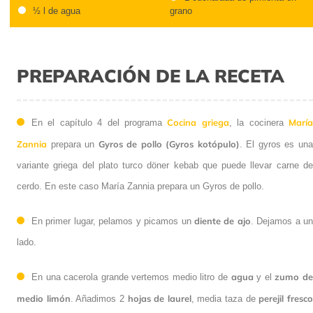
½ l de agua
grano
PREPARACIÓN DE LA RECETA
Cocina griega
Marí
En el capítulo 4 del programa
, la cocinera
Zannia
Gyros de pollo (Gyros kotópulo)
prepara un
. El gyros es un
variante griega del plato turco döner kebab que puede llevar carne de
cerdo. En este caso María Zannia prepara un Gyros de pollo.
diente de ajo
En primer lugar, pelamos y picamos un
. Dejamos a un
lado.
agua
zumo d
En una cacerola grande vertemos medio litro de
y el
medio limón
hojas de laurel
perejil fresc
. Añadimos 2
, media taza de