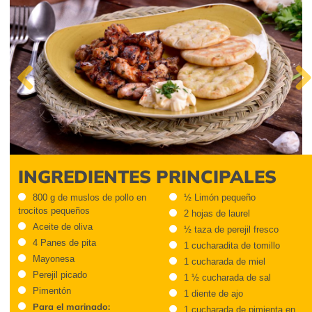
Previous
Next
INGREDIENTES PRINCIPALES
800 g de muslos de pollo en
½ Limón pequeño
trocitos pequeños
2 hojas de laurel
Aceite de oliva
½ taza de perejil fresco
4 Panes de pita
1 cucharadita de tomillo
Mayonesa
1 cucharada de miel
Perejil picado
1 ½ cucharada de sal
Pimentón
1 diente de ajo
Para el marinado:
1 cucharada de pimienta en