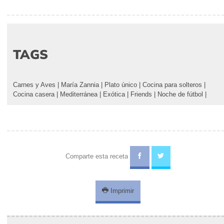
TAGS
Carnes y Aves
|
María Zannia
|
Plato único
|
Cocina para solteros
|
Cocina casera
|
Mediterránea
|
Exótica
|
Friends
|
Noche de fútbol
|
Comparte esta receta
Imprimir