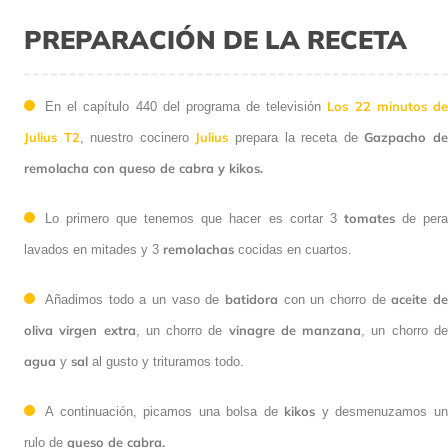
PREPARACIÓN DE LA RECETA
Los 22 minutos d
En el capítulo 440 del programa de televisión
Julius T2
Julius
Gazpacho d
, nuestro cocinero
prepara la receta de
remolacha con queso de cabra y kikos.
tomates
Lo primero que tenemos que hacer es cortar 3
de per
remolachas
lavados en mitades y 3
cocidas en cuartos.
batidora
aceite d
Añadimos todo a un vaso de
con un chorro de
oliva virgen extra
vinagre de manzana
, un chorro de
, un chorro d
agua
sal
y
al gusto y trituramos todo.
kikos
A continuación, picamos una bolsa de
y desmenuzamos u
queso de cabra.
rulo de