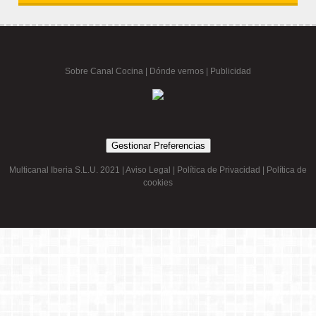
Sobre Canal Cocina
|
Dónde vernos |
Publicidad
Gestionar Preferencias
Multicanal Iberia S.L.U. 2021 |
Aviso Legal
|
Política de Privacidad
|
Política de
cookies