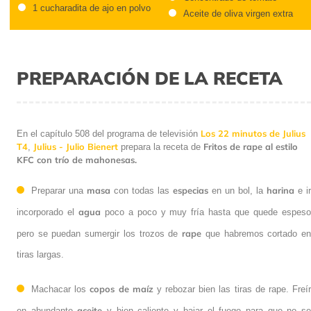
1 cucharadita de ajo en polvo
Aceite de oliva virgen extra
PREPARACIÓN DE LA RECETA
Los 22 minutos de
En el capítulo 508 del programa de televisión
Julius T4
Julius - Julio Bienert
Fritos de rape al
,
prepara la receta de
estilo KFC con trío de mahonesas.
masa
especias
harina
Preparar una
con todas las
en un bol, la
e ir
agua
incorporado el
poco a poco y muy fría hasta que quede espeso
rape
pero se puedan sumergir los trozos de
que habremos cortado en
tiras largas.
copos de maíz
Machacar los
y rebozar bien las tiras de rape. Freír
aceite
en abundante
y bien caliente y bajar el fuego para que no se