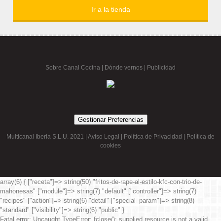
Sobre Canal Cocina
|
Dónde vernos |
Publicidad
Gestionar Preferencias
Multicanal Iberia S.L.U. 2021 |
Aviso Legal
|
Política de Privacidad
|
Política de
cookies
array(6) { ["receta"]=> string(50) "fritos-de-rape-al-estilo-kfc-con-trio-de-
mahonesas" ["module"]=> string(7) "default" ["controller"]=> string(7)
"recipes" ["action"]=> string(6) "detail" ["special_param"]=> string(8)
"standard" ["visibility"]=> string(6) "public" }
Fatal error
: Uncaught TypeError: fclose(): supplied resource is not a valid
stream resource in /var/www/canalcocina.es/library/Sqy/Cache.php:444