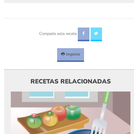
Masas y Hojaldres
|
María Zannia
|
Pizzas
|
Vegetariana
|
Mediterránea
|
Cocina vegetariana
|
De la abuela
|
Friends
|
Noche de
fútbol
|
Comparte esta receta
Imprimir
RECETAS RELACIONADAS