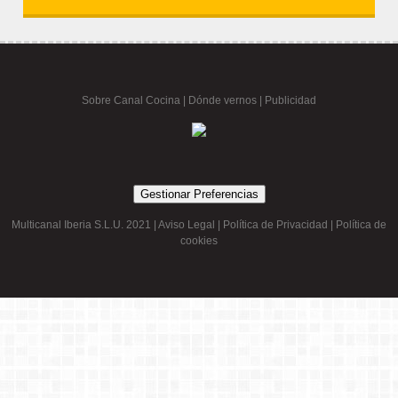
Ir a la tienda
Sobre Canal Cocina
|
Dónde vernos |
Publicidad
Gestionar Preferencias
Multicanal Iberia S.L.U. 2021 |
Aviso Legal
|
Política de Privacidad
|
Política de
cookies