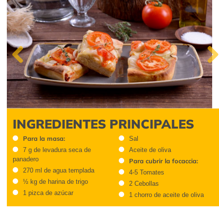
Previous
Next
INGREDIENTES PRINCIPALES
Para la masa:
Sal
7 g de levadura seca de
Aceite de oliva
panadero
Para cubrir la focac
cia:
270 ml de agua templada
4-5 Tomates
½ kg de harina de trigo
2 Cebollas
1 pizca de azúcar
1 chorro de aceite de oliva