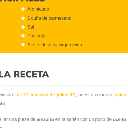
Ajo picado
1 cuña de parmesano
Sal
Pimienta
Aceite de oliva virgen extra
LA RECETA
Los 22 minutos de Julius T2
Julius
evisión
, nuestro cocinero
ta.
entraña
aceite
ellar una pieza de
en la sartén con un poco de