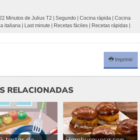
22 Minutos de Julius T2
|
Segundo
|
Cocina rápida
|
Cocina
a italiana
|
Last minute
|
Recetas fáciles
|
Recetas rápidas
|
Imprimir
AS RELACIONADAS
k tartar de
Hamburguesa con