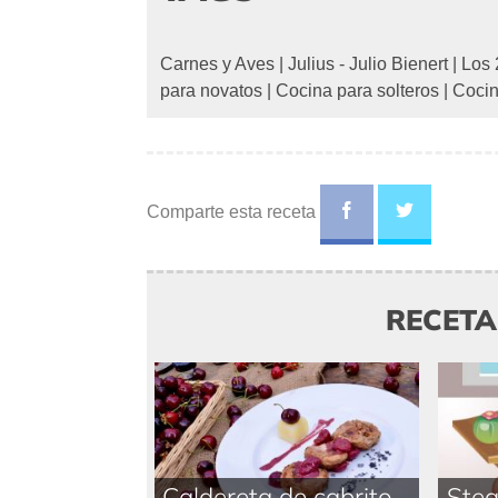
Carnes y Aves
|
Julius - Julio Bienert
|
Los 
para novatos
|
Cocina para solteros
|
Cocin
Comparte esta receta
RECET
Caldereta de cabrito
Stea