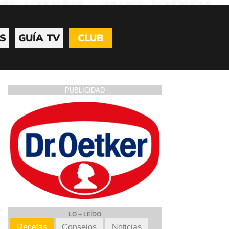
S
GUÍA TV
CLUB
PUBLICIDAD
LO + LEÍDO
Recetas
Consejos
Noticias