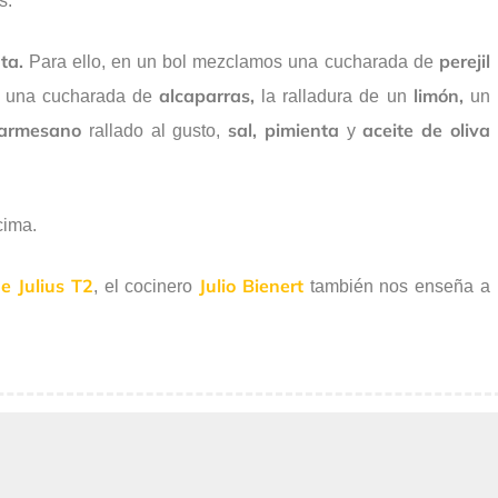
s.
ta.
perejil
Para ello, en un bol mezclamos una cucharada de
alcaparras,
limón,
 una cucharada de
la ralladura de un
un
armesano
sal, pimienta
aceite de oliva
rallado al gusto,
y
cima.
e Julius T2
Julio Bienert
, el cocinero
también nos enseña a