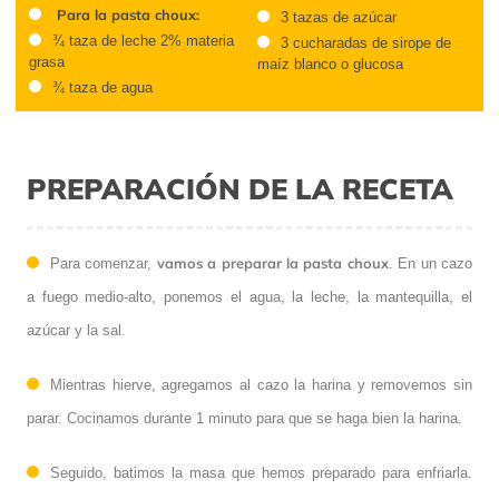
Para la pasta choux:
3 tazas de azúcar
¾ taza de leche 2% materia
3 cucharadas de sirope de
grasa
maíz blanco o glucosa
¾ taza de agua
PREPARACIÓN DE LA RECETA
vamos a preparar la pasta choux
Para comenzar,
. En un cazo
a fuego medio-alto, ponemos el agua, la leche, la mantequilla, el
azúcar y la sal.
Mientras hierve, agregamos al cazo la harina y removemos sin
parar. Cocinamos durante 1 minuto para que se haga bien la harina.
Seguido, batimos la masa que hemos preparado para enfriarla.