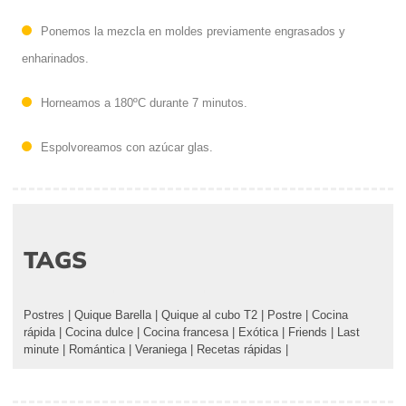
Ponemos la mezcla en moldes previamente engrasados y
enharinados.
Horneamos a 180ºC durante 7 minutos.
Espolvoreamos con azúcar glas.
TAGS
Postres
|
Quique Barella
|
Quique al cubo T2
|
Postre
|
Cocina
rápida
|
Cocina dulce
|
Cocina francesa
|
Exótica
|
Friends
|
Last
minute
|
Romántica
|
Veraniega
|
Recetas rápidas
|