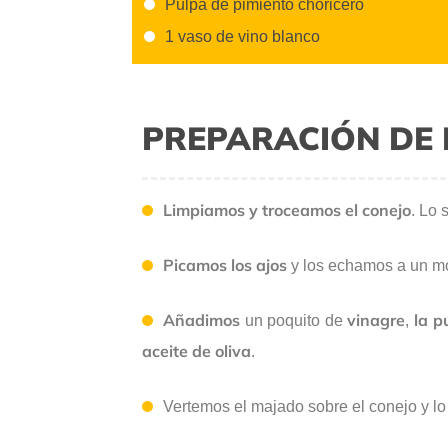
Pulpa de pimiento choricero
1 vaso de vino blanco
PREPARACIÓN DE 
Limpiamos y troceamos el conejo
. Lo 
Picamos los ajos
y los echamos a un mo
Añadimos
vinagre
la p
un poquito de
,
aceite de oliva
.
Vertemos el majado sobre el conejo y l