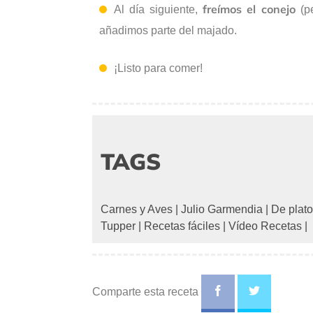
freímos el conejo
Al día siguiente,
(pe
añadimos parte del majado.
¡Listo para comer!
TAGS
Carnes y Aves
|
Julio Garmendia
|
De plato
Tupper
|
Recetas fáciles
|
Vídeo Recetas
|
Comparte esta receta