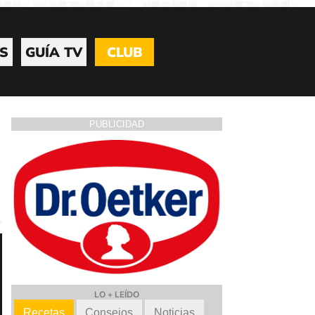
S
GUÍA TV
CLUB
PUBLICIDAD
LO + LEÍDO
Recetas
Consejos
Noticias