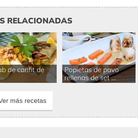
AS RELACIONADAS
b de confit de
Popietas de pavo
o
rellenas de set ...
Ver más recetas