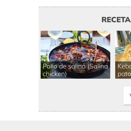
RECET
Pollo de salina (Salina
Keba
chicken)
pat