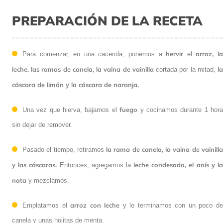
PREPARACIÓN DE LA RECETA
hervir
arroz, l
Para comenzar, en una cacerola, ponemos a
el
leche, las ramas de canela, la vaina de vainilla
l
cortada por la mitad,
cáscara de limón y la cáscara de naranja.
fuego
Una vez que hierva, bajamos el
y cocinamos durante 1 hor
sin dejar de remover.
la rama de canela, la vaina de vainill
Pasado el tiempo, retiramos
y las cáscaras.
leche condesada, el anís y l
Entonces, agregamos la
nata
y mezclamos.
arroz con leche
Emplatamos el
y lo terminamos con un poco d
canela y unas hojitas de menta.