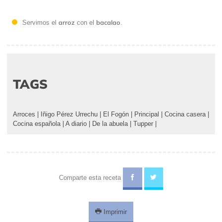
arroz
bacalao
Servimos el
con el
.
TAGS
Arroces
|
Iñigo Pérez Urrechu
|
El Fogón
|
Principal
|
Cocina casera
|
Cocina española
|
A diario
|
De la abuela
|
Tupper
|
Comparte esta receta
Imprimir