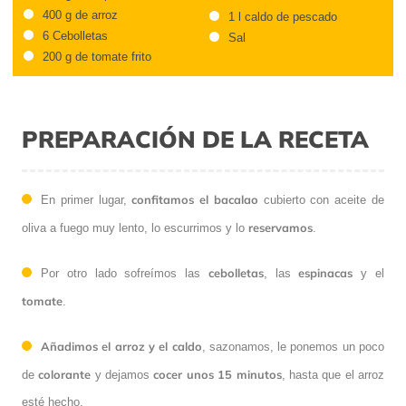
400 g de arroz
1 l caldo de pescado
6 Cebolletas
Sal
200 g de tomate frito
PREPARACIÓN DE LA RECETA
confitamos el bacalao
En primer lugar,
cubierto con aceite de
reservamos
oliva a fuego muy lento, lo escurrimos y lo
.
cebolletas
espinacas
Por otro lado sofreímos las
, las
y el
tomate
.
Añadimos el arroz y el caldo
, sazonamos, le ponemos un poco
colorante
cocer unos 15 minutos
de
y dejamos
, hasta que el arroz
esté hecho.