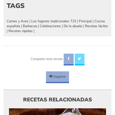
TAGS
Carnes y Aves
|
Los fogones tradicionales T23
|
Principal
|
Cocina
española
|
Barbacoa
|
Celebraciones
|
De la abuela
|
Recetas fáciles
|
Recetas rápidas
|
Comparte esta receta
Imprimir
RECETAS RELACIONADAS