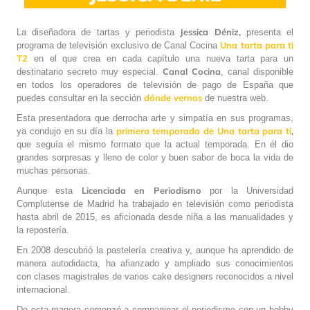
Jessica Déniz,
La diseñadora de tartas y periodista
presenta el
Una tarta para ti
programa de televisión exclusivo de Canal Cocina
T2
en el que crea en cada capítulo una nueva tarta para un
Canal Cocina
destinatario secreto muy especial.
, canal disponible
en todos los operadores de televisión de pago de España que
dónde vernos
puedes consultar en la sección
de nuestra web.
Esta presentadora que derrocha arte y simpatía en sus programas,
primera temporada de Una tarta para ti
,
ya condujo en su día la
que seguía el mismo formato que la actual temporada. En él dio
grandes sorpresas y lleno de color y buen sabor de boca la vida de
muchas personas.
Licenciada en Periodismo
Aunque esta
por la Universidad
Complutense de Madrid ha trabajado en televisión como periodista
hasta abril de 2015, es aficionada desde niña a las manualidades y
la repostería.
En 2008 descubrió la pastelería creativa y, aunque ha aprendido de
manera autodidacta, ha afianzado y ampliado sus conocimientos
con clases magistrales de varios cake designers reconocidos a nivel
internacional.
De esta manera comenzó a compaginar el periodismo con un hobby