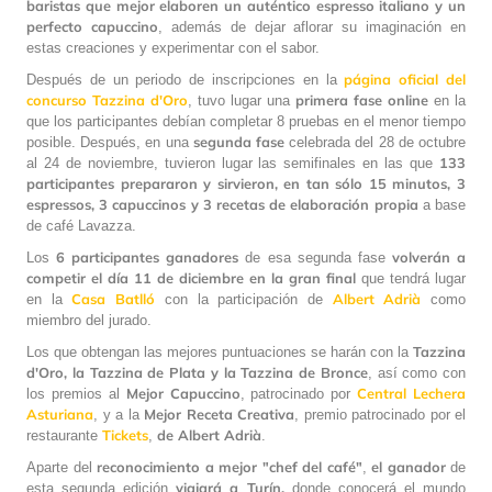
baristas que mejor elaboren un auténtico espresso italiano y un
perfecto capuccino
, además de dejar aflorar su imaginación en
estas creaciones y experimentar con el sabor.
página oficial del
Después de un periodo de inscripciones en la
concurso Tazzina d'Oro
primera
fase
online
, tuvo lugar una
en la
que los participantes debían completar 8 pruebas en el menor tiempo
segunda
fase
posible. Después, en una
celebrada del 28 de octubre
133
al 24 de noviembre, tuvieron lugar las semifinales en las que
participantes prepararon y sirvieron, en tan sólo 15 minutos, 3
espressos, 3 capuccinos y 3 recetas de elaboración propia
a base
de café Lavazza.
6 participantes ganadores
volverán a
Los
de esa segunda fase
competir el día 11 de diciembre en la gran final
que tendrá lugar
Casa Batlló
Albert
Adrià
en la
con la participación de
como
miembro del jurado.
Tazzina
Los que obtengan las mejores puntuaciones se harán con la
d'Oro, la Tazzina de Plata y la Tazzina de Bronce
, así como con
Mejor
Capuccino
Central Lechera
los premios al
, patrocinado por
Asturiana
Mejor
Receta
Creativa
, y a la
, premio patrocinado por el
Tickets
de Albert
Adrià
restaurante
,
.
reconocimiento a mejor "chef del café"
el ganador
Aparte del
,
de
viajará a Turín,
esta segunda edición
donde conocerá el mundo