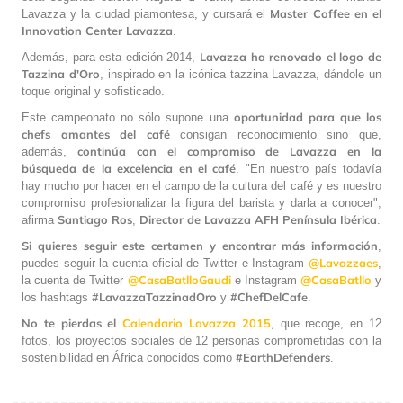
Master Coffee en el
Lavazza y la ciudad piamontesa, y cursará el
Innovation Center Lavazza
.
Lavazza ha renovado el logo de
Además, para esta edición 2014,
Tazzina d'Oro
, inspirado en la icónica tazzina Lavazza, dándole un
toque original y sofisticado.
oportunidad para que los
Este campeonato no sólo supone una
chefs amantes del café
consigan reconocimiento sino que,
continúa con el compromiso de Lavazza en la
además,
búsqueda de la excelencia en el café
. "En nuestro país todavía
hay mucho por hacer en el campo de la cultura del café y es nuestro
compromiso profesionalizar la figura del barista y darla a conocer",
Santiago
Ros
Director de Lavazza AFH Península Ibérica
afirma
,
.
Si quieres seguir este certamen y encontrar más información
,
@Lavazzaes
puedes seguir la cuenta oficial de Twitter e Instagram
,
@CasaBatlloGaudi
@CasaBatllo
la cuenta de Twitter
e Instagram
y
#LavazzaTazzinadOro
#ChefDelCafe
los hashtags
y
.
No te pierdas el
Calendario Lavazza 2015
, que recoge, en 12
fotos, los proyectos sociales de 12 personas comprometidas con la
#EarthDefenders
sostenibilidad en África conocidos como
.