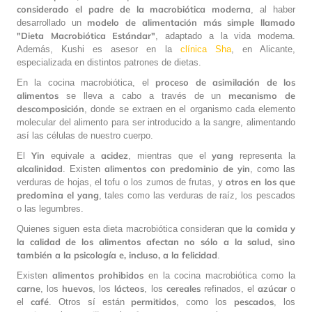
considerado el padre de la macrobiótica moderna
, al haber
modelo de alimentación más simple llamado
desarrollado un
"Dieta Macrobiótica Estándar"
, adaptado a la vida moderna.
Además, Kushi es asesor en la
clínica Sha
, en Alicante,
especializada en distintos patrones de dietas.
proceso de asimilación de los
En la cocina macrobiótica, el
alimentos
mecanismo de
se lleva a cabo a través de un
descomposición
, donde se extraen en el organismo cada elemento
molecular del alimento para ser introducido a la sangre, alimentando
así las células de nuestro cuerpo.
Yin
acidez
yang
El
equivale a
, mientras que el
representa la
alcalinidad
alimentos con predominio de yin
. Existen
, como las
otros en los que
verduras de hojas, el tofu o los zumos de frutas, y
predomina el yang
, tales como las verduras de raíz, los pescados
o las legumbres.
la comida y
Quienes siguen esta dieta macrobiótica consideran que
la calidad de los alimentos afectan no sólo a la salud, sino
también a la psicología e, incluso, a la felicidad
.
alimentos prohibidos
Existen
en la cocina macrobiótica como la
carne
huevos
lácteos
cereales
azúcar
, los
, los
, los
refinados, el
o
café
permitidos
pescados
el
. Otros sí están
, como los
, los