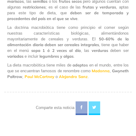
mariscos
semillas
frutos
secos
, las
o los
pero algunos cuentan con
restricciones
frutas
y verduras
algunas
; es el caso de las
, aptas
deben ser de temporada y
para este tipo de dieta, que
procedentes del país en el que se vive
.
La doctrina macrobiótica tiene como principio el comer según
nuestras características biológicas, alimentándonos
50-60% de la
mayoritariamente de cereales y verduras. El
alimentación diaria deben ser cereales integrales
, tiene que haber
sopa 1 ó 2 veces al día
verduras
en el menú
, las
deben ser
variadas
legumbres y algas
e incluir
.
adeptos
La dieta macrobiótica tiene miles de
en el mundo, entre los
Madonna
Gwyneth
que se encuentran famosos de renombre como
,
Paltrow
Paul
McCartney
Alejandro
Sanz
,
o
.
Comparte esta noticia