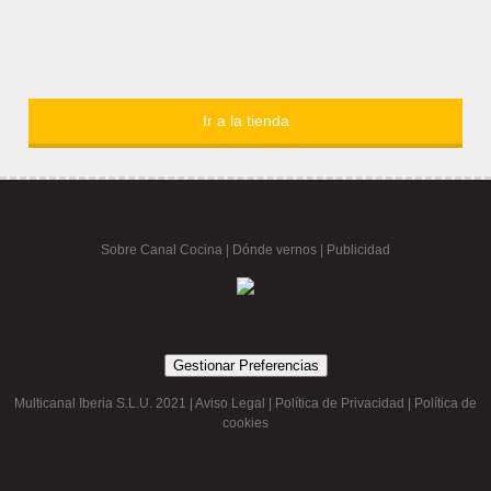
Ir a la tienda
Sobre Canal Cocina
|
Dónde vernos |
Publicidad
Gestionar Preferencias
Multicanal Iberia S.L.U. 2021 |
Aviso Legal
|
Política de Privacidad
|
Política de
cookies