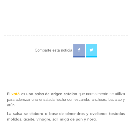
Comparte esta noticia
El
xató
es una salsa de origen catalán
que normalmente se utiliza
para aderezar una ensalada hecha con escarola, anchoas, bacalao y
atún.
se elabora a base de almendras y avellanas tostadas
La salsa
molidas
aceite
vinagre
sal
miga de pan y ñora
,
,
,
,
.