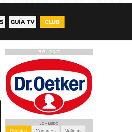
S
GUÍA TV
CLUB
PUBLICIDAD
LO + LEÍDO
Recetas
Consejos
Noticias