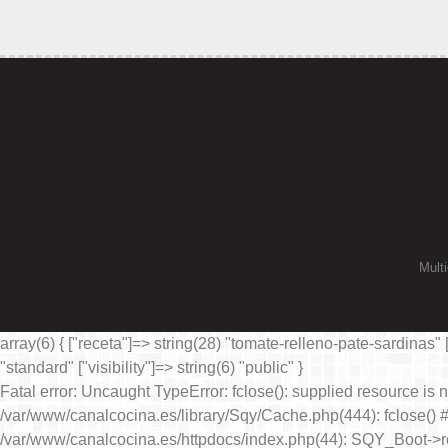
Multi
array(6) { ["receta"]=> string(28) "tomate-relleno-pate-sardinas" [
"standard" ["visibility"]=> string(6) "public" }
Fatal error
: Uncaught TypeError: fclose(): supplied resource is
/var/www/canalcocina.es/library/Sqy/Cache.php(444): fclose()
/var/www/canalcocina.es/httpdocs/index.php(44): SQY_Boot->r