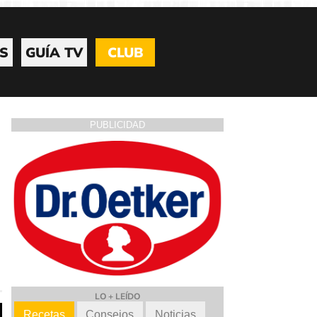
S
GUÍA TV
CLUB
PUBLICIDAD
LO + LEÍDO
Recetas
Consejos
Noticias