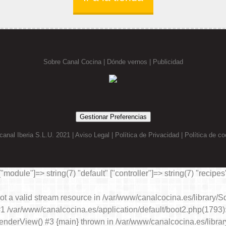
Sobre Canal Cocina
|
Dónde vernos |
Publicidad
Gestionar Preferencias
canal Iberia S.L.U. 2021 |
Aviso Legal
|
Política de Privacidad
|
Política de co
"module"]=> string(7) "default" ["controller"]=> string(7) "recipes
 not a valid stream resource in /var/www/canalcocina.es/library/
 #1 /var/www/canalcocina.es/application/default/boot2.php(179
enderView() #3 {main} thrown in
/var/www/canalcocina.es/libra