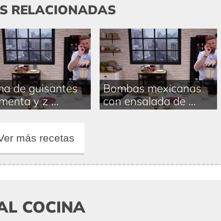
AS RELACIONADAS
a de guisantes
Bombas mexicanas
menta y z ...
con ensalada de ...
Ver más recetas
AL COCINA