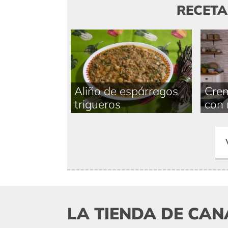
RECET
Aliño de espárragos
Crem
trigueros
con 
LA TIENDA DE CAN