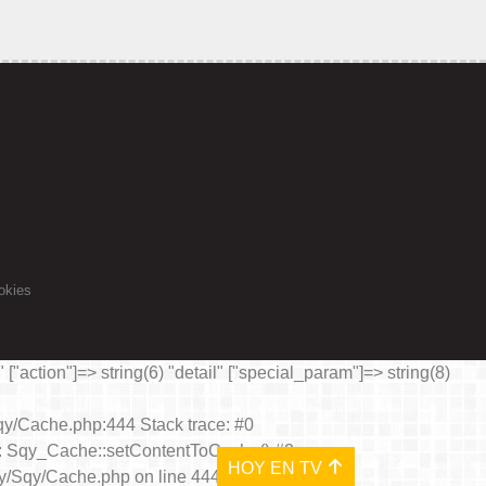
okies
" ["action"]=> string(6) "detail" ["special_param"]=> string(8)
Sqy/Cache.php:444 Stack trace: #0
3): Sqy_Cache::setContentToCache() #2
HOY EN TV
ry/Sqy/Cache.php
on line
444