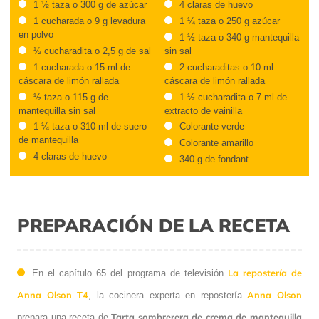
1 ½ taza o 300 g de azúcar
4 claras de huevo
1 cucharada o 9 g levadura
1 ¼ taza o 250 g azúcar
en polvo
1 ½ taza o 340 g mantequilla
½ cucharadita o 2,5 g de sal
sin sal
1 cucharada o 15 ml de
2 cucharaditas o 10 ml
cáscara de limón rallada
cáscara de limón rallada
½ taza o 115 g de
1 ½ cucharadita o 7 ml de
mantequilla sin sal
extracto de vainilla
1 ¼ taza o 310 ml de suero
Colorante verde
de mantequilla
Colorante amarillo
4 claras de huevo
340 g de fondant
PREPARACIÓN DE LA RECETA
La repostería de
En el capítulo 65 del programa de televisión
Anna Olson T4
Anna Olson
, la cocinera experta en repostería
Tarta sombrerera de crema de mantequilla
prepara una receta de