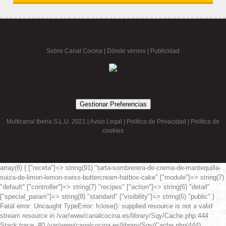
Sobre Canal Cocina
|
Dónde vernos |
Publicidad
Gestionar Preferencias
Multicanal Iberia S.L.U. 2021 |
Aviso Legal
|
Política de Privacidad
|
Política de
cookies
array(6) { ["receta"]=> string(91) "tarta-sombrerera-de-crema-de-mantequilla-
suiza-de-limon-lemon-swiss-buttercream-hatbox-cake" ["module"]=> string(7)
"default" ["controller"]=> string(7) "recipes" ["action"]=> string(6) "detail"
["special_param"]=> string(8) "standard" ["visibility"]=> string(6) "public" }
Fatal error
: Uncaught TypeError: fclose(): supplied resource is not a valid
stream resource in /var/www/canalcocina.es/library/Sqy/Cache.php:444
Stack trace: #0 /var/www/canalcocina.es/library/Sqy/Cache.php(444):