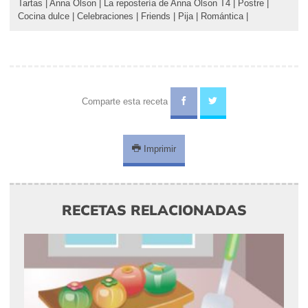
Tartas
|
Anna Olson
|
La repostería de Anna Olson T4
|
Postre
|
Cocina dulce
|
Celebraciones
|
Friends
|
Pija
|
Romántica
|
Comparte esta receta
Imprimir
RECETAS RELACIONADAS