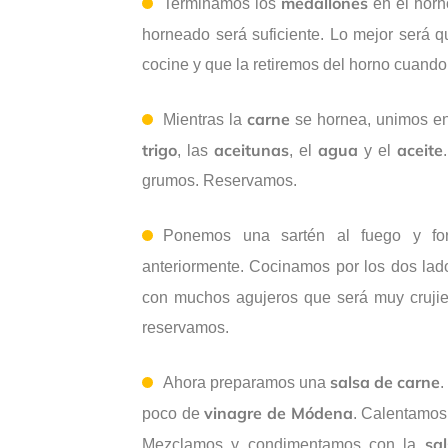
medallones
Terminamos los
en el horno
horneado será suficiente. Lo mejor será
cocine y que la retiremos del horno cuand
carne
Mientras la
se hornea, unimos en
trigo
aceitunas
agua
aceite
, las
, el
y el
grumos. Reservamos.
Ponemos una sartén al fuego y f
anteriormente. Cocinamos por los dos la
con muchos agujeros que será muy cruji
reservamos.
salsa de carne
Ahora preparamos una
.
vinagre de Módena
poco de
. Calentamos
sa
Mezclamos y condimentamos con la