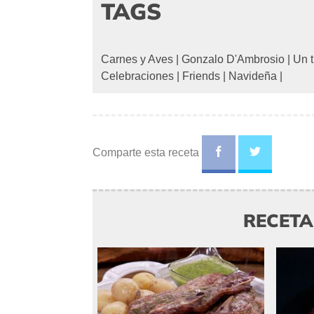
TAGS
Carnes y Aves
|
Gonzalo D'Ambrosio
|
Un t
Celebraciones
|
Friends
|
Navideña
|
Comparte esta receta
RECET