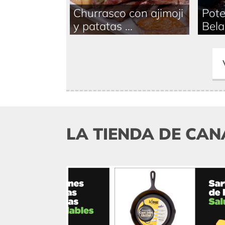
Churrasco con ajimoji
Pote
y patatas ...
Bela
LA TIENDA DE CAN