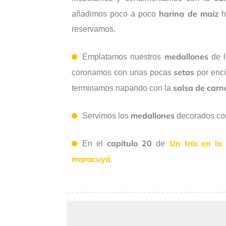
harina de maíz
añadimos poco a poco
h
reservamos.
medallones
Emplatamos nuestros
de l
setas
coronamos con unas pocas
por enc
salsa de carn
terminamos napando con la
medallones
Servimos los
decorados c
capítulo 20
Un trío en la
En el
de
maracuyá.