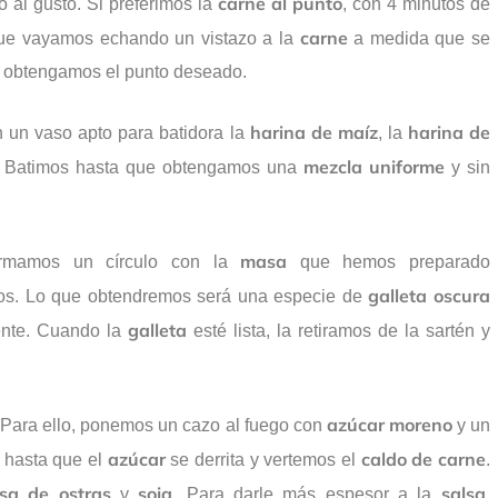
carne al punto
 al gusto. Si preferimos la
, con 4 minutos de
carne
 que vayamos echando un vistazo a la
a medida que se
o obtengamos el punto deseado.
harina de maíz
harina de
 un vaso apto para batidora la
, la
mezcla
uniforme
. Batimos hasta que obtengamos una
y sin
masa
ormamos un círculo con la
que hemos preparado
galleta
oscura
dos. Lo que obtendremos será una especie de
galleta
ente. Cuando la
esté lista, la retiramos de la sartén y
azúcar moreno
 Para ello, ponemos un cazo al fuego con
y un
azúcar
caldo de carne
 hasta que el
se derrita y vertemos el
.
lsa de ostras
soja
salsa
y
. Para darle más espesor a la
,