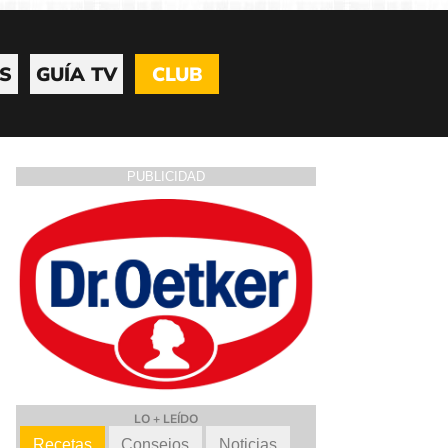
S
GUÍA TV
CLUB
PUBLICIDAD
LO + LEÍDO
Recetas
Consejos
Noticias