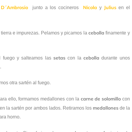
 D´Ambrosio
Nicola
Julius
junto a los cocineros
y
en el
cebolla
tierra e impurezas. Pelamos y picamos la
finamente y
setas
cebolla
l fuego y salteamos las
con la
durante unos
.
os otra sartén al fuego.
carne
de solomillo
Para ello, formamos medallones con la
con
medallones
en la sartén por ambos lados. Retiramos los
de la
ara horno.