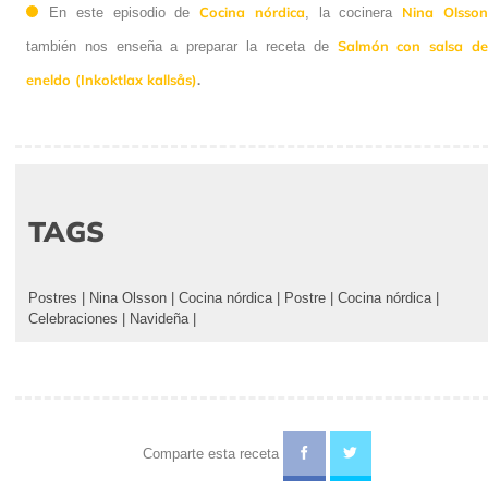
Cocina nórdica
Nina Olsso
En este episodio de
, la cocinera
Salmón con salsa d
también nos enseña a preparar la receta de
eneldo (Inkoktlax kallsås)
.
TAGS
Postres
|
Nina Olsson
|
Cocina nórdica
|
Postre
|
Cocina nórdica
|
Celebraciones
|
Navideña
|
Comparte esta receta