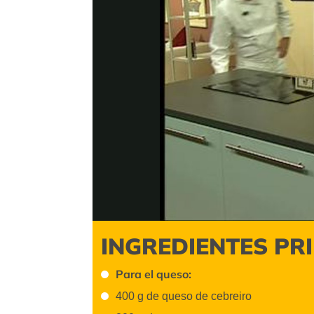
Video
INGREDIENTES PR
Para el queso:
400 g de queso de cebreiro