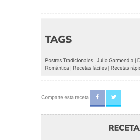
TAGS
Postres Tradicionales
|
Julio Garmendia
|
D
Romántica
|
Recetas fáciles
|
Recetas rápi
Comparte esta receta
RECET