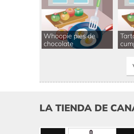
Whoopie pies de
Tart
chocolate
cum
LA TIENDA DE CAN