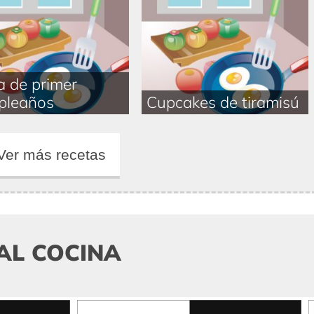
a de primer
pleaños
Cupcakes de tiramisú
Ver más recetas
AL COCINA