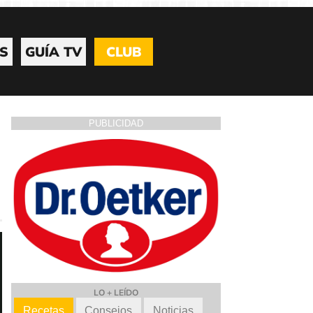
S
GUÍA TV
CLUB
PUBLICIDAD
LO + LEÍDO
Recetas
Consejos
Noticias