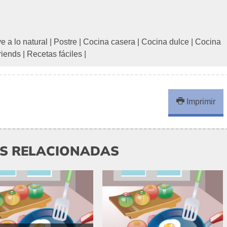
e a lo natural
|
Postre
|
Cocina casera
|
Cocina dulce
|
Cocina
riends
|
Recetas fáciles
|
Imprimir
AS RELACIONADAS