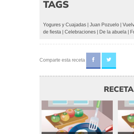
TAGS
Yogures y Cuajadas
|
Juan Pozuelo
|
Vuelv
de fiesta
|
Celebraciones
|
De la abuela
|
F
Comparte esta receta
RECET