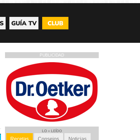
S
GUÍA TV
CLUB
PUBLICIDAD
LO + LEÍDO
Recetas
Consejos
Noticias