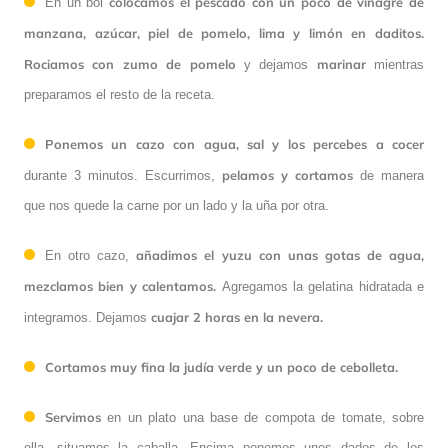
colocamos el pescado con un poco de vinagre de
En un bol
manzana, azúcar, piel de pomelo, lima y limón en daditos.
Rociamos con zumo de pomelo
marinar
y dejamos
mientras
preparamos el resto de la receta.
Ponemos un cazo con agua, sal y los percebes a cocer
pelamos y cortamos
durante 3 minutos. Escurrimos,
de manera
que nos quede la carne por un lado y la uña por otra.
añadimos el yuzu con unas gotas de agua,
En otro cazo,
mezclamos bien y calentamos.
Agregamos la gelatina hidratada e
cuajar 2 horas en la nevera.
integramos. Dejamos
Cortamos muy fina
la judía verde y un poco de
cebolleta.
Servimos
en un plato una base de compota de tomate, sobre
ella, situamos la caballa. Encima ponemos unos dados de los