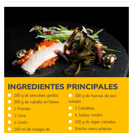
INGREDIENTES PRINCIPALES
100 g de percebes gordos
100 g de huevas de pez
volador
300 g de caballa en filetes
1 Cebolleta
1 Pomelo
4 Judías verdes
1 Lima
100 g de algas variadas
1 Limón
Shisho cress púrpura
100 ml de vinagre de