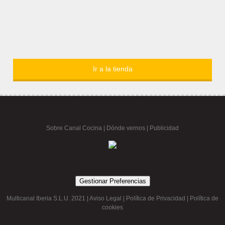
Ir a la tienda
Sobre Canal Cocina
|
Dónde vernos |
Publicidad
Gestionar Preferencias
Multicanal Iberia S.L.U. 2021 |
Aviso Legal
|
Política de Privacidad
|
Política de
cookies