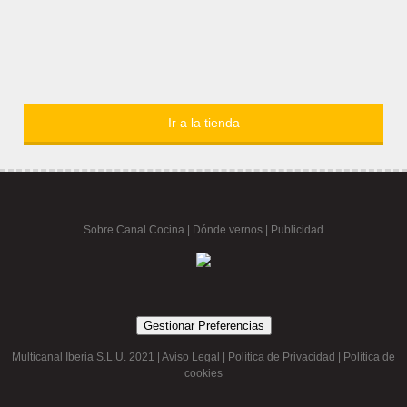
Ir a la tienda
Sobre Canal Cocina
|
Dónde vernos |
Publicidad
Gestionar Preferencias
Multicanal Iberia S.L.U. 2021 |
Aviso Legal
|
Política de Privacidad
|
Política de
cookies