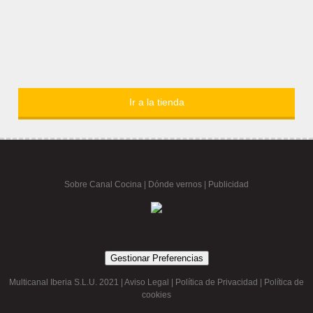
Ir a la tienda
Sobre Canal Cocina
|
Dónde vernos |
Publicidad
Gestionar Preferencias
Multicanal Iberia S.L.U. 2021 |
Aviso Legal
|
Política de Privacidad
|
Política de
cookies