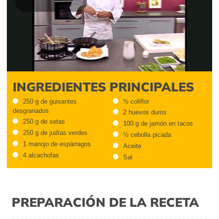
Play
Video
INGREDIENTES PRINCIPALES
250 g de guisantes
½ coliflor
desgranados
2 huevos duros
250 g de setas
100 g de jamón en tacos
250 g de judías verdes
½ cebolla picada
1 manojo de espárragos
Aceite
4 alcachofas
Sal
PREPARACIÓN DE LA RECETA