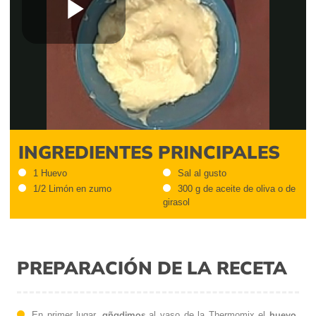
Play
Video
INGREDIENTES PRINCIPALES
1 Huevo
Sal al gusto
1/2 Limón en zumo
300 g de aceite de oliva o de
girasol
PREPARACIÓN DE LA RECETA
añadimos
huevo
En primer lugar,
al vaso de la Thermomix el
,