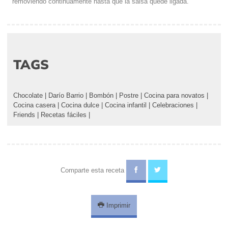
removiendo continuamente hasta que la salsa quede ligada.
TAGS
Chocolate
|
Darío Barrio
|
Bombón
|
Postre
|
Cocina para novatos
|
Cocina casera
|
Cocina dulce
|
Cocina infantil
|
Celebraciones
|
Friends
|
Recetas fáciles
|
Comparte esta receta
Imprimir