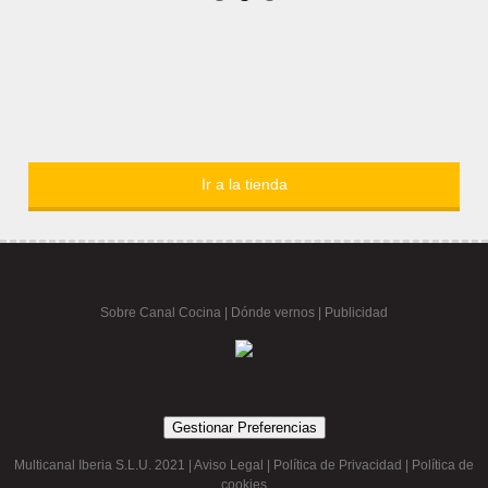
Ir a la tienda
Sobre Canal Cocina
|
Dónde vernos |
Publicidad
Gestionar Preferencias
Multicanal Iberia S.L.U. 2021 |
Aviso Legal
|
Política de Privacidad
|
Política de
cookies