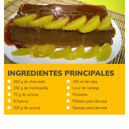
INGREDIENTES PRINCIPALES
250 g de chocolate
150 ml de nata
150 g de mantequilla
Licor de naranja
75 g de azúcar
Pimienta
8 huevos
Plátano para decorar
250 g de azúcar
Naranja para decorar