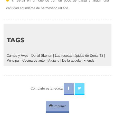
7. Servir en un cuenco con un poco de pasta y añadir una
cantidad abundante de parmesano rallado.
TAGS
Carnes y Aves
|
Donal Skehan
|
Las recetas rápidas de Donal T2
|
Principal
|
Cocina de autor
|
A diario
|
De la abuela
|
Friends
|
Comparte esta receta
Imprimir