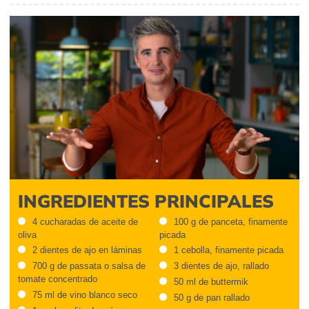
INGREDIENTES PRINCIPALES
4 cucharadas de aceite de
100 g de panceta, finamente
oliva
picada
2 dientes de ajo en láminas
1 cebolla, finamente picada
700 g de passata o salsa de
3 dientes de ajo, rallado
tomate concentrado
50 ml de buttermik
75 ml de vino blanco seco
50 g de pan rallado