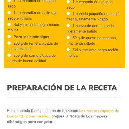
1 cucharadita de orégano
1 cucharada de orégano
seco
seco
1 cucharadita de chile rojo
1 puñado pequeño de perejil
seco en copos
fresco, finamente picado
Sal y pimienta negra recién
1 huevo de corral grande,
molida
ligeramente batido
Para las albóndigas
:
50 g de queso parmesano,
250 g de ternera picada de
finamente rallado
buena calidad
Sal y pimienta negra recién
250 g de carne picada de
molida
cerdo de buena calidad
PREPARACIÓN DE LA RECETA
Las recetas rápidas de
En el capítulo 9 del programa de televisión
Donal T2
Donal Skehan
Las mejores
,
prepara la receta de
albóndigas para congelar.