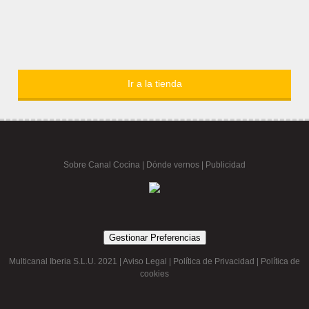
Ir a la tienda
Sobre Canal Cocina
|
Dónde vernos |
Publicidad
Gestionar Preferencias
Multicanal Iberia S.L.U. 2021 |
Aviso Legal
|
Política de Privacidad
|
Política de
cookies