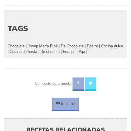
TAGS
Chocolate
|
Josep María Ribé
|
De Chocolate
|
Postre
|
Cocina dulce
|
Cocina de fiesta
|
De etiqueta
|
Friends
|
Pija
|
Comparte esta receta
Imprimir
RECETAS RELACIONADAS