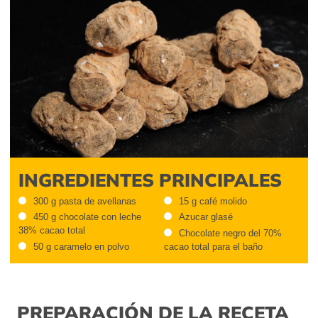
INGREDIENTES PRINCIPALES
300 g pasta de avellanas
15 g café molido
450 g chocolate con leche
Azucar glasé
38% cacao total
Chocolate negro del 70%
50 g caramelo en polvo
cacao total para el baño
PREPARACIÓN DE LA RECETA