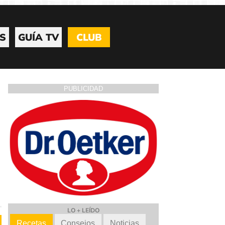
S
GUÍA TV
CLUB
PUBLICIDAD
LO + LEÍDO
Recetas
Consejos
Noticias