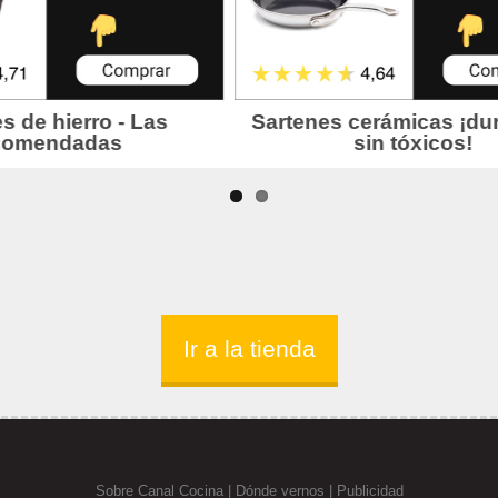
Ir a la tienda
Sobre Canal Cocina
|
Dónde vernos |
Publicidad