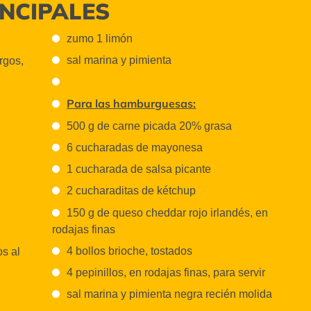
INCIPALES
zumo 1 limón
sal marina y pimienta
rgos,
Para las hamburguesas:
500 g de carne picada 20% grasa
6 cucharadas de mayonesa
1 cucharada de salsa picante
2 cucharaditas de kétchup
150 g de queso cheddar rojo irlandés, en
rodajas finas
4 bollos brioche, tostados
os al
4 pepinillos, en rodajas finas, para servir
sal marina y pimienta negra recién molida