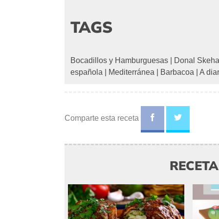
TAGS
Bocadillos y Hamburguesas
|
Donal Skeh
española
|
Mediterránea
|
Barbacoa
|
A dia
Comparte esta receta
RECET