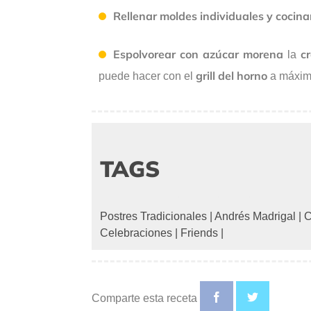
Rellenar moldes individuales y cocin
Espolvorear con azúcar morena
c
la
grill del horno
puede hacer con el
a máxima
TAGS
Postres Tradicionales
|
Andrés Madrigal
|
C
Celebraciones
|
Friends
|
Comparte esta receta