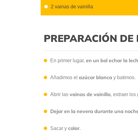
2 vainas de vainilla
PREPARACIÓN DE 
en un bol echar la lec
En primer lugar,
azúcar blanca
Añadimos el
y batimos.
vainas de vainilla
Abrir las
, extraer lo
De
jar en la nevera durante una noch
colar
Sacar y
.