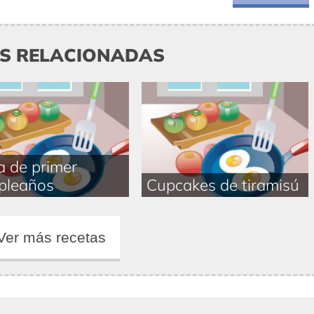
AS RELACIONADAS
a de primer
pleaños
Cupcakes de tiramisú
Ver más recetas