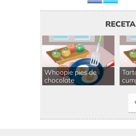
RECET
Whoopie pies de
Tart
chocolate
cum