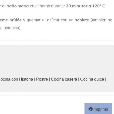
ar al baño maría
20 minutos a 120º C
en el horno durante
.
reme brûlée
soplete
y quemar el azúcar con un
(también se
 potencia).
ocina con Historia
|
Postre
|
Cocina casera
|
Cocina dulce
|
Imprimir