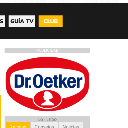
S
GUÍA TV
CLUB
PUBLICIDAD
LO + LEÍDO
Recetas
Consejos
Noticias