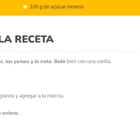
100 g de azúcar moreno
LA RECETA
he
las yemas y la nata
Batir
,
.
bien con una varilla.
s granos y agregar a la mezcla.
e entera
.