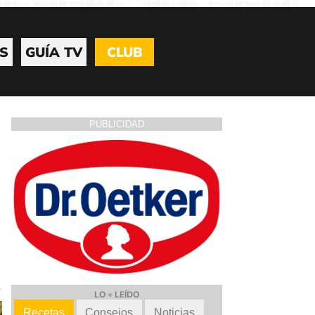
S
GUÍA TV
CLUB
PUBLICIDAD
LO + LEÍDO
Recetas
Consejos
Noticias