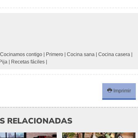
Cocinamos contigo
|
Primero
|
Cocina sana
|
Cocina casera
|
Pija
|
Recetas fáciles
|
Imprimir
AS RELACIONADAS