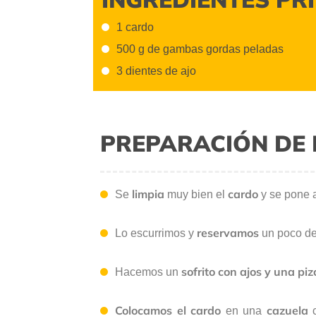
1 cardo
500 g de gambas gordas peladas
3 dientes de ajo
PREPARACIÓN DE 
limpia
cardo
Se
muy bien el
y se pone 
reservamos
Lo escurrimos y
un poco d
sofrito con ajos
y una piz
Hacemos un
Colocamos
el cardo
cazuela
en una
c