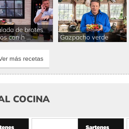
lada de brotes
os con h ...
Gazpacho verde
Ver más recetas
AL COCINA